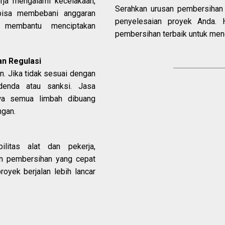
rja mengalami kecelakaan,
Serahkan urusan pembersihan 
bisa membebani anggaran
penyelesaian proyek Anda. 
l membantu menciptakan
pembersihan terbaik untuk me
n Regulasi
. Jika tidak sesuai dengan
denda atau sanksi. Jasa
wa semua limbah dibuang
ngan.
itas alat dan pekerja,
 pembersihan yang cepat
proyek berjalan lebih lancar