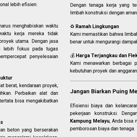
nal lebih efisien:
Dengan tenaga kerja yang te
limbah konstruksi dengan aman 
 harus menghabiskan waktu
♻️
Ramah Lingkungan
waktu kerja mereka tidak
Kami memastikan bahwa limbah
proyek utama. Dengan jasa
benar untuk mengurangi dampak 
a lebih fokus pada tugas
💰
Harga Terjangkau dan Flek
mempercepat penyelesaian
Kami menawarkan berbagai p
kebutuhan proyek dan anggaran
ruktur
t berat, kendaraan proyek,
Jangan Biarkan Puing M
ihkan. Perbaikan alat dan
 tertata bisa mengakibatkan
Efisiensi biaya dan kelancar
pekerjaan konstruksi. Deng
Kampung Melayu
, Anda bisa 
is
pemborosan biaya dan tenaga.
 dan beton yang berserakan