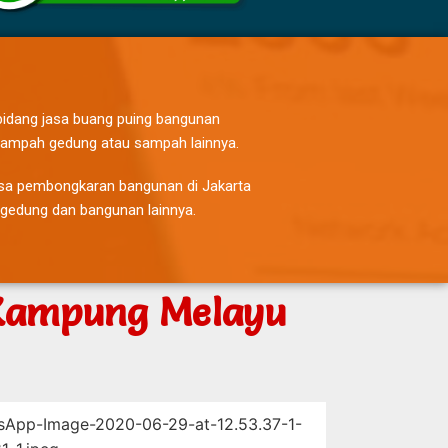
idang jasa buang puing bangunan
ampah gedung atau sampah lainnya.
asa pembongkaran bangunan di Jakarta
 gedung dan bangunan lainnya.
 Kampung Melayu