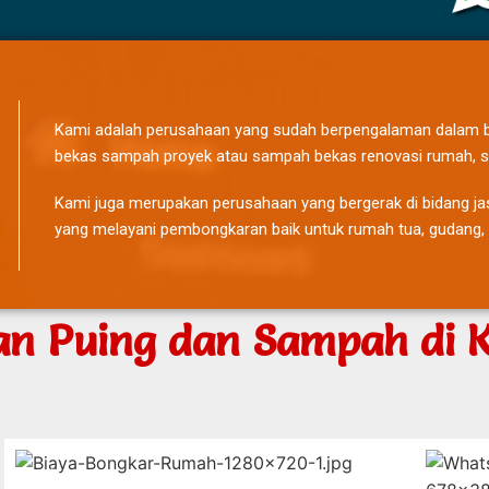
Kami adalah perusahaan yang sudah berpengalaman dalam b
bekas sampah proyek atau sampah bekas renovasi rumah, s
Kami juga merupakan perusahaan yang bergerak di bidang j
yang melayani pembongkaran baik untuk rumah tua, gudang,
an Puing dan Sampah di